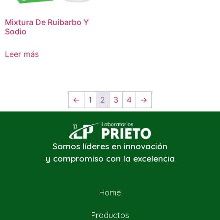
Mixtura De Ruibarbo Y
Sodio
Leer más
←
1
2
3
4
→
Somos líderes en innovación
y compromiso con la excelencia
Home
Productos